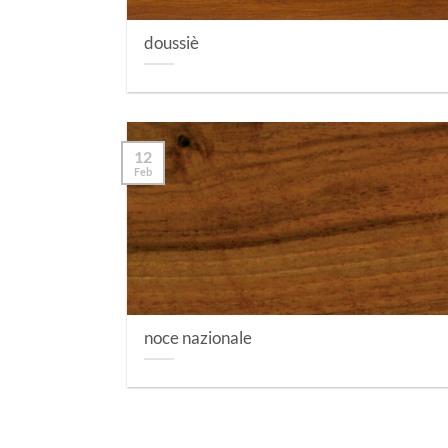
doussiè
12
Feb
noce nazionale