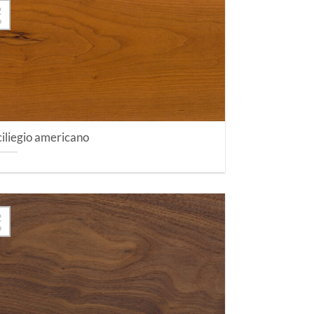
2
b
ciliegio americano
2
b