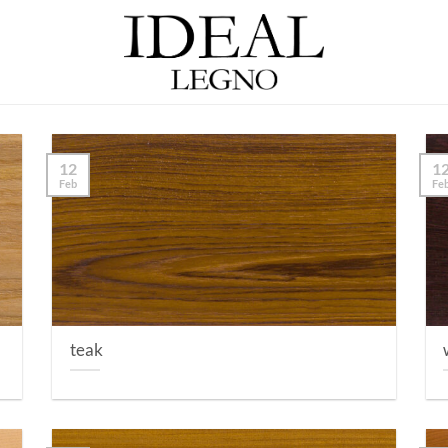
12
1
Feb
Fe
teak