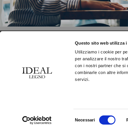
CONTATTI
PRODOTTI
Questo sito web utilizza i
Utilizziamo i cookie per pe
IDEAL LEGNO S.R.L.
COLLEZIONI
per analizzare il nostro tra
Via Dante Alighieri, 24
con i nostri partner che si
FINITURE
combinarle con altre inform
Loc. Premaore
FORMATI
servizi.
30010 Camponogara
(Venezia) Italia
ACCESSORI
Tel. +39 041 5150520
LAVORAZIONI
Fax +39 041 5158133
Selezione
Necessari
del
Copyright © IDEAL LEGNO 2026 | P.IVA 02884960275 |
PRIVACY PO