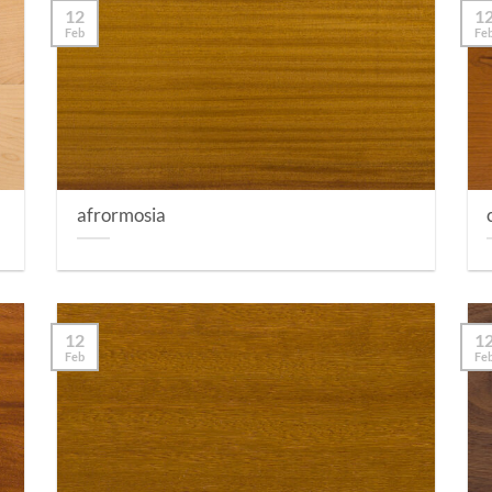
12
1
Feb
Fe
afrormosia
12
1
Feb
Fe