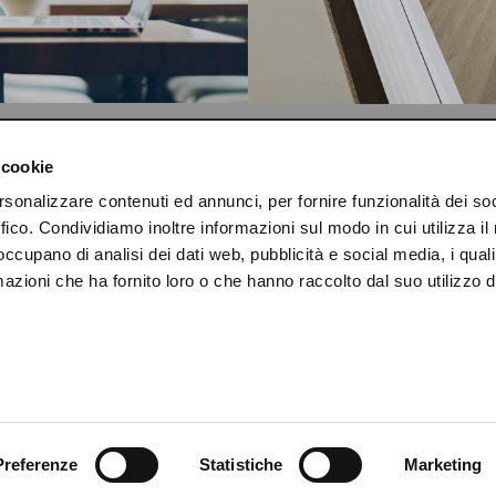
AZIENDA
AREA TECNICA
 cookie
rsonalizzare contenuti ed annunci, per fornire funzionalità dei so
CHI SIAMO
DOWNLOAD
ffico. Condividiamo inoltre informazioni sul modo in cui utilizza il 
 occupano di analisi dei dati web, pubblicità e social media, i qual
CONTATTI
CERTIFICAZIONI
azioni che ha fornito loro o che hanno raccolto dal suo utilizzo d
NEWS
Preferenze
Statistiche
Marketing
LICY
|
COOKIE POLICY
|
CREDITS