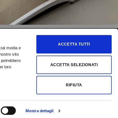
SEGUICI
IDEAL FLOOR
ACCETTA TUTTI
cial media e
Scopri le nostre collezioni di
nostro sito
pavimenti laminati, vinilici e
i potrebbero
ACCETTA SELEZIONATI
ei loro
molto altro.
VISITA IL SITO
RIFIUTA
Mostra dettagli