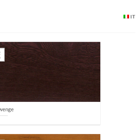
IT
2
b
wenge