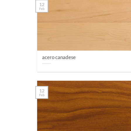
12
Feb
acero canadese
12
Feb