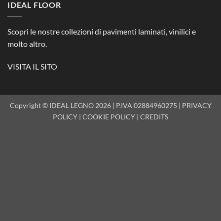
IDEAL FLOOR
Scopri le nostre collezioni di pavimenti laminati, vinilici e
molto altro.
VISITA IL SITO
Copyright © IDEAL LEGNO 2026 | P.IVA 02884960275 |
PRIVACY
POLICY
|
COOKIE POLICY
|
CREDITS