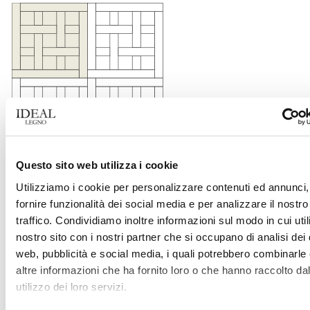
Questo sito web utilizza i cookie
QUADROTTA BARBARIGO
Utilizziamo i cookie per personalizzare contenuti ed annunci,
fornire funzionalità dei social media e per analizzare il nostro
Dimensioni
700x700 mm circa
traffico. Condividiamo inoltre informazioni sul modo in cui utili
600x600 mm circa
nostro sito con i nostri partner che si occupano di analisi dei 
Spessore
16/20 mm
web, pubblicità e social media, i quali potrebbero combinarle
altre informazioni che ha fornito loro o che hanno raccolto da
4 mm
Strato nobile
utilizzo dei loro servizi.
12/15 mm
Multistrato di betulla