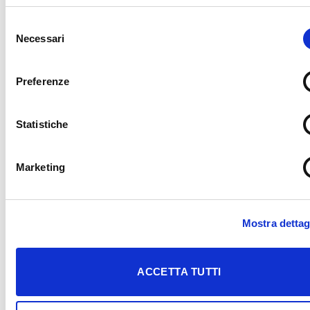
Selezione
Necessari
del
consenso
Preferenze
Statistiche
Marketing
Mostra dettag
QUADROTTA TRISSINO
ACCETTA TUTTI
Dimensioni
700x700 mm circa
600x600 mm circa
Spessore
16/20 mm