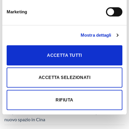
Vecchio Noce in Palazzina
Cose di Casa “Sottotetto in
Marketing
Storica nelle Marche
bianco e blu”
Mostra dettagli
SEARCH
ACCETTA TUTTI
RECENT POSTS
ACCETTA SELEZIONATI
Il parquet che valorizza gli spazi: il progetto per la nuova sede
RIFIUTA
Peserico
La Spina 90° Panna della Mind Collection interpreta un
nuovo spazio in Cina