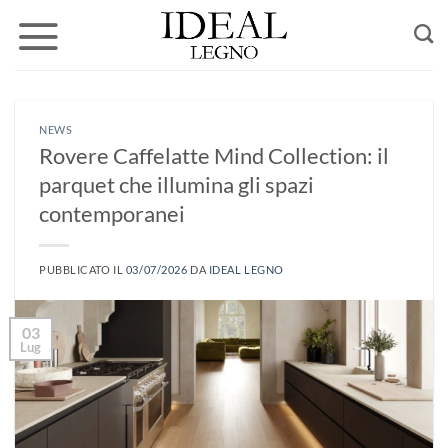
Salta
ai
contenuti
NEWS
Rovere Caffelatte Mind Collection: il
parquet che illumina gli spazi
contemporanei
PUBBLICATO IL
03/07/2026
DA
IDEAL LEGNO
03
Lug