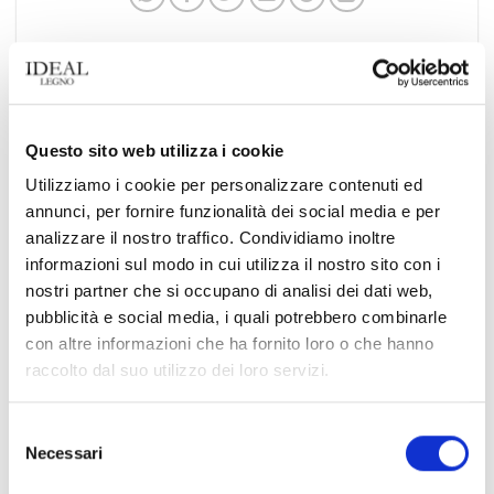
Questo elemento è stato inserito in
News
. Aggiungilo ai
segnalibri
.
Questo sito web utilizza i cookie
IDEAL LEGNO
Utilizziamo i cookie per personalizzare contenuti ed
annunci, per fornire funzionalità dei social media e per
Minimalismo con carattere: il
50 anni di Ideal Legno: una
analizzare il nostro traffico. Condividiamo inoltre
informazioni sul modo in cui utilizza il nostro sito con i
progetto living che valorizza il
serata per celebrare le nostre
nostri partner che si occupano di analisi dei dati web,
parquet Life H2O
radici e guardare al futuro
pubblicità e social media, i quali potrebbero combinarle
con altre informazioni che ha fornito loro o che hanno
raccolto dal suo utilizzo dei loro servizi.
SEARCH
Selezione
Necessari
del
consenso