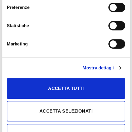
Preferenze
RECENT POSTS
Statistiche
Il parquet che valorizza gli spazi: il progetto per la nuova sede
Peserico
Marketing
La Spina 90° Panna della Mind Collection interpreta un
nuovo spazio in Cina
50 anni di Ideal Legno: una serata per celebrare le nostre
Mostra dettagli
radici e guardare al futuro
Rovere Caffelatte Mind Collection: il parquet che illumina gli
ACCETTA TUTTI
spazi contemporanei
Minimalismo con carattere: il progetto living che valorizza il
parquet Life H2O
ACCETTA SELEZIONATI
CATEGORIES