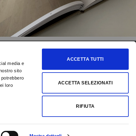
SEGUICI
IDEAL FLOOR
ACCETTA TUTTI
cial media e
Scopri le nostre collezioni di
nostro sito
pavimenti laminati, vinilici e
i potrebbero
ACCETTA SELEZIONATI
ei loro
molto altro.
VISITA IL SITO
RIFIUTA
Mostra dettagli