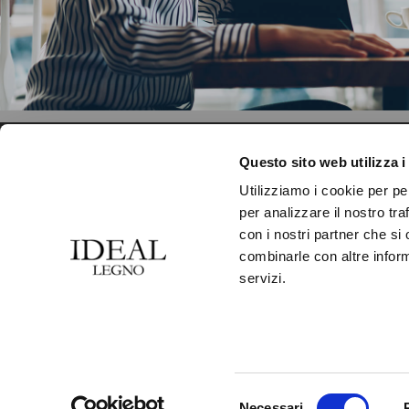
CONTATTI
PRODOTTI
Questo sito web utilizza i
Utilizziamo i cookie per pe
IDEAL LEGNO S.R.L.
COLLEZIONI
per analizzare il nostro tra
Via Dante Alighieri, 24
con i nostri partner che si
FINITURE
combinarle con altre inform
Loc. Premaore
FORMATI
servizi.
30010 Camponogara
(Venezia) Italia
ACCESSORI
Tel. +39 041 5150520
LAVORAZIONI
Fax +39 041 5158133
Selezione
Necessari