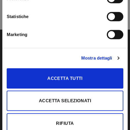
Statistiche
Marketing
CONTATTI
IDEAL LEGNO S.R.L.
Mostra dettagli
Via Dante Alighieri, 24
Loc. Premaore
ACCETTA TUTTI
30010 Camponogara
(Venezia) Italia
Tel. +39 041 5150520
ACCETTA SELEZIONATI
Fax +39 041 5158133
PRODOTTI
RIFIUTA