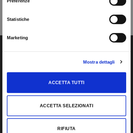
Preferenze
Statistiche
Marketing
CONTATTI
Mostra dettagli
IDEAL LEGNO S.R.L.
Via Dante Alighieri, 24
Loc. Premaore
ACCETTA TUTTI
30010 Camponogara
(Venezia) Italia
Tel. +39 041 5150520
ACCETTA SELEZIONATI
Fax +39 041 5158133
RIFIUTA
PRODOTTI