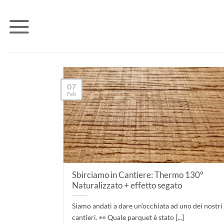
Salta
ai
contenuti
07
Feb
Sbirciamo in Cantiere: Thermo 130°
Naturalizzato + effetto segato
Siamo andati a dare un’occhiata ad uno dei nostri
cantieri. 👀 Quale parquet è stato [...]