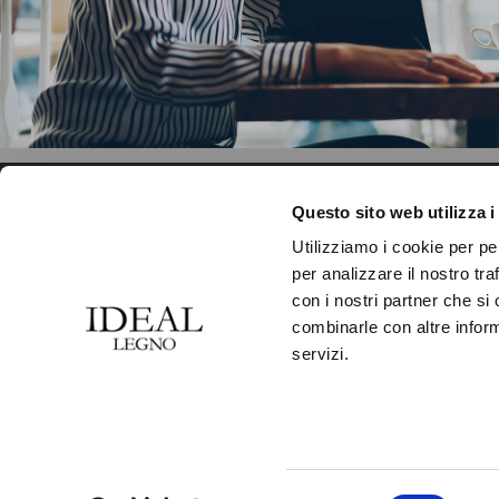
CONTATTI
PRODOTTI
Questo sito web utilizza i
Utilizziamo i cookie per pe
IDEAL LEGNO S.R.L.
COLLEZIONI
per analizzare il nostro tra
Via Dante Alighieri, 24
con i nostri partner che si
FINITURE
Loc. Premaore
combinarle con altre inform
FORMATI
servizi.
30010 Camponogara
(Venezia) Italia
ACCESSORI
Tel. +39 041 5150520
LAVORAZIONI
Fax +39 041 5158133
Selezione