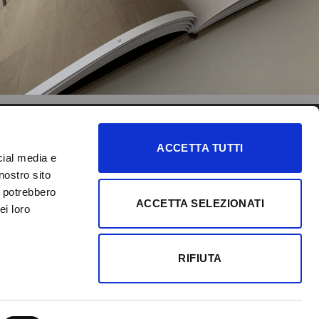
SEGUICI
IDEAL FLOOR
ACCETTA TUTTI
cial media e
Scopri le nostre collezioni di
nostro sito
pavimenti laminati, vinilici e
i potrebbero
ACCETTA SELEZIONATI
molto altro.
ei loro
VISITA IL SITO
RIFIUTA