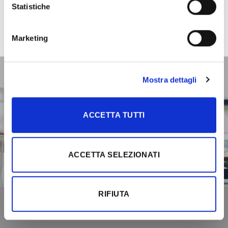
Statistiche
Entra in contatto con il mondo di Ideal Legno
Marketing
Mostra dettagli
ACCETTA TUTTI
ACCETTA SELEZIONATI
Cerca un rivenditore
RIFIUTA