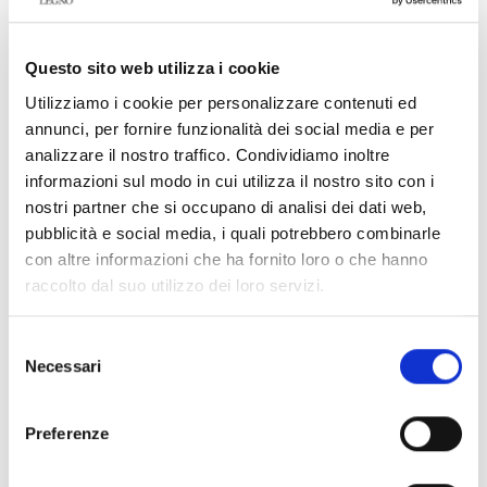
La Spina 90° Panna della Mind Collection interpreta un
nuovo spazio in Cina
Questo sito web utilizza i cookie
50 anni di Ideal Legno: una serata per celebrare le nostre
Utilizziamo i cookie per personalizzare contenuti ed
radici e guardare al futuro
annunci, per fornire funzionalità dei social media e per
Rovere Caffelatte Mind Collection: il parquet che illumina gli
analizzare il nostro traffico. Condividiamo inoltre
spazi contemporanei
informazioni sul modo in cui utilizza il nostro sito con i
nostri partner che si occupano di analisi dei dati web,
Minimalismo con carattere: il progetto living che valorizza il
pubblicità e social media, i quali potrebbero combinarle
parquet Life H2O
con altre informazioni che ha fornito loro o che hanno
raccolto dal suo utilizzo dei loro servizi.
CATEGORIES
Selezione
Categories
Necessari
del
consenso
Preferenze