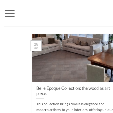
Skip
to
content
28
Oct
Belle Epoque Collection: the wood as art
piece.
This collection brings timeless elegance and
modern artistry to your interiors, offering uniqu