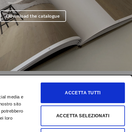
Download the catalogue
FOLLOW US
IDEAL FLOOR
ACCETTA TUTTI
cial media e
Discover our collections of
nostro sito
laminates and vinyl floors,
i potrebbero
ACCETTA SELEZIONATI
ei loro
and much more.
VISIT THE WEBSITE