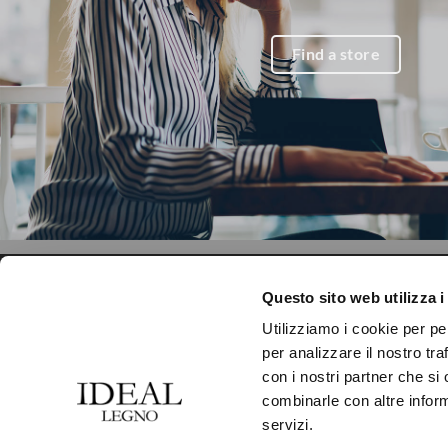
Find a store
CONTACT US
PRODUCTS
Questo sito web utilizza i
Utilizziamo i cookie per pe
IDEAL LEGNO S.R.L.
COLLECTIONS
per analizzare il nostro tra
Via Dante Alighieri, 24
con i nostri partner che si
FINISHES
combinarle con altre inform
Loc. Premaore
SIZES
servizi.
30010 Camponogara