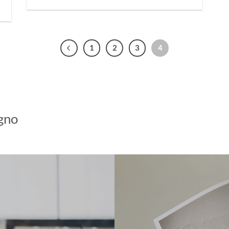
1
2
3
4
egno