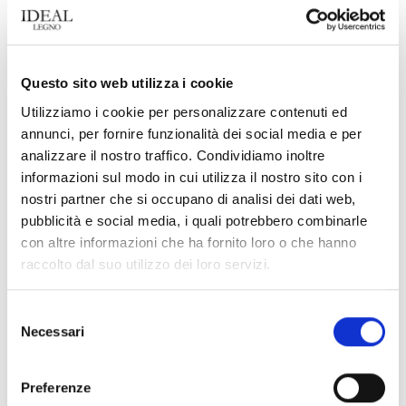
Pattern Montmartre: the balance between geometry and
material warmth
The Pattern Montmartre from the Belle Epoque collection
interprets parquet as a true design element, [...]
Questo sito web utilizza i cookie
Utilizziamo i cookie per personalizzare contenuti ed
annunci, per fornire funzionalità dei social media e per
analizzare il nostro traffico. Condividiamo inoltre
24
informazioni sul modo in cui utilizza il nostro sito con i
Mar
nostri partner che si occupano di analisi dei dati web,
pubblicità e social media, i quali potrebbero combinarle
con altre informazioni che ha fornito loro o che hanno
raccolto dal suo utilizzo dei loro servizi.
Selezione
Necessari
del
consenso
Panna – Mind Collection: the elegance of Italian herringbone
meets the Far East
Preferenze