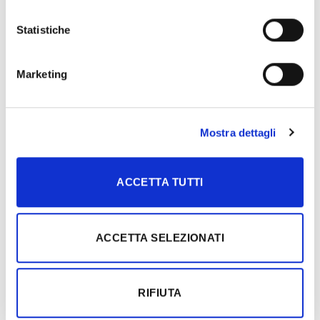
In a place rich in tradition, in the heart of the Far East, the
timeless [...]
Statistiche
Marketing
04
Feb
Mostra dettagli
ACCETTA TUTTI
ACCETTA SELEZIONATI
Beyond the standard: Liquirizia interpreted through a custom
sawn process
The timeless allure of black meets artisanal excellence in a
RIFIUTA
project set within an extraordinary [...]