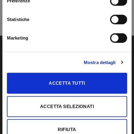
Preferenze
Statistiche
Marketing
CONTACT US
Mostra dettagli
IDEAL LEGNO S.R.L.
Via Dante Alighieri, 24
Loc. Premaore
ACCETTA TUTTI
30010 Camponogara
(Venezia) Italia
Tel. +39 041 5150520
ACCETTA SELEZIONATI
Fax +39 041 5158133
RIFIUTA
PRODUCTS