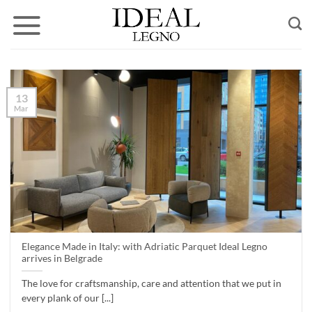
Skip
to
content
13
Mar
Elegance Made in Italy: with Adriatic Parquet Ideal Legno
arrives in Belgrade
The love for craftsmanship, care and attention that we put in
every plank of our [...]