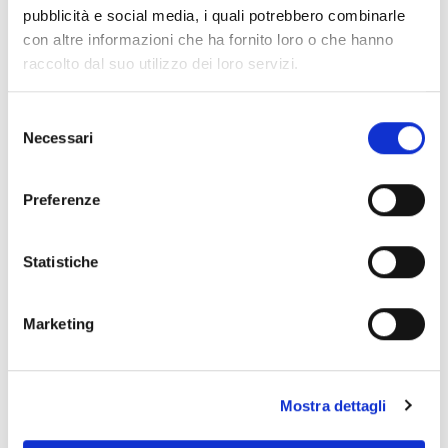
pubblicità e social media, i quali potrebbero combinarle
con altre informazioni che ha fornito loro o che hanno
WEBCC
raccolto dal suo utilizzo dei loro servizi.
Selezione
Quando l’alto design incontra
Minimalismo con carattere: il
Necessari
del
l’autenticità delle Briccole di
progetto living che valorizza il
consenso
Venezia
parquet Life H2O
Preferenze
Statistiche
SEARCH
Marketing
RECENT POSTS
Mostra dettagli
Il parquet che valorizza gli spazi: il progetto per la nuova sede